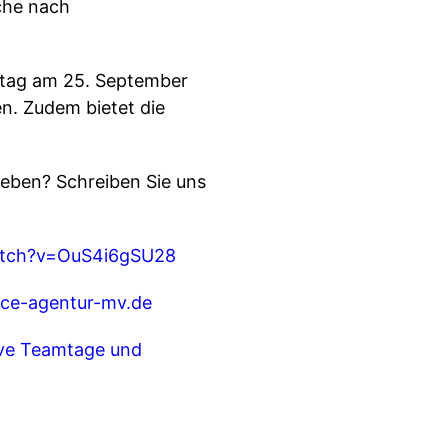
che nach
stag am 25. September
en. Zudem bietet die
eben? Schreiben Sie uns
atch?v=OuS4i6gSU28
ice-agentur-mv.de
tive Teamtage und